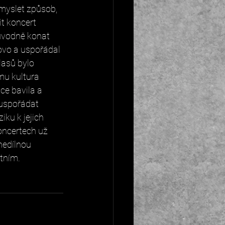
myslet způsob, 
it koncert 
ůvodně konat 
lovo a uspořádal 
lasů bylo 
mu kultura 
ce bavila a 
uspořádat 
ku k jejich 
oncertech už 
nedílnou 
atním.