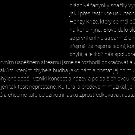
bláznivé fanynky snažily vy
jak i přes restrikce uskutečn
Honzy Kříže, který se měl p
na konci října. Slovo dalo s
se první online stream. Z oh
zřejmé, že nejsme jediní, ko
chybí, a jelikož nás spoluprá
prvním úspěšném streamu jsme se rozhodli pokračovat a 
ákům, kterým chyběla hudba jako nám a dostat jejich muzi
hýlené době . Vznikl koncept a název a po dalších dvou k
 jen tak těšit nepřestane. Kultura, a především muzikál, je 
ů a chceme tuto celoživotní lásku zprostředkovávat i ost