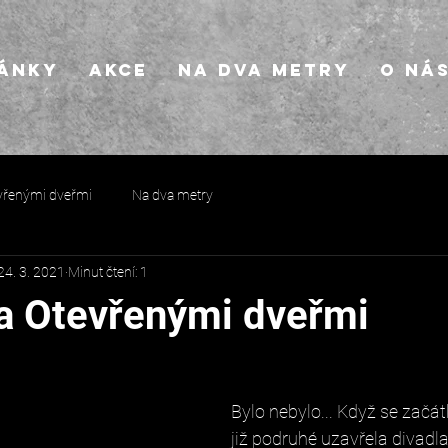
ánky
AKCE
Na dva metry
O ná
vřenými dveřmi
Na dva metry
24. 3. 2021
Minut čtení: 1
a Otevřenými dveřmi
Bylo nebylo... Když se začá
již podruhé uzavřela divadla