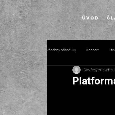
Úvod
Čl
Všechny příspěvky
Koncert
Ote
Otevřenými dveřmi
Platform