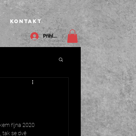
s
Kontakt
Přihlášení
tkem října 2020 
, tak se dvě 