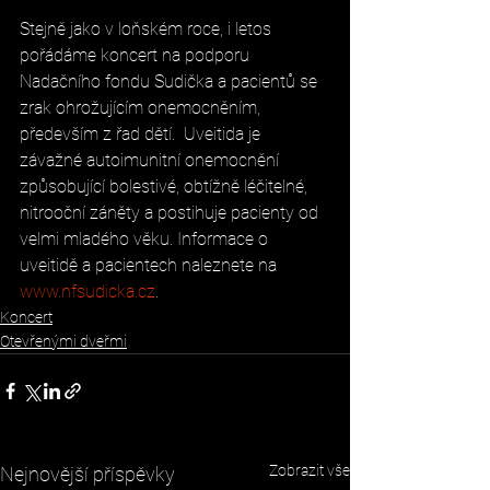
Stejně jako v loňském roce, i letos 
pořádáme koncert na podporu 
Nadačního fondu Sudička a pacientů se 
zrak ohrožujícím onemocněním, 
především z řad dětí.  Uveitida je 
závažné autoimunitní onemocnění 
způsobující bolestivé, obtížně léčitelné, 
nitrooční záněty a postihuje pacienty od 
velmi mladého věku. Informace o 
uveitidě a pacientech naleznete na 
www.nfsudicka.cz
. 
Koncert
Otevřenými dveřmi
Zobrazit vše
Nejnovější příspěvky