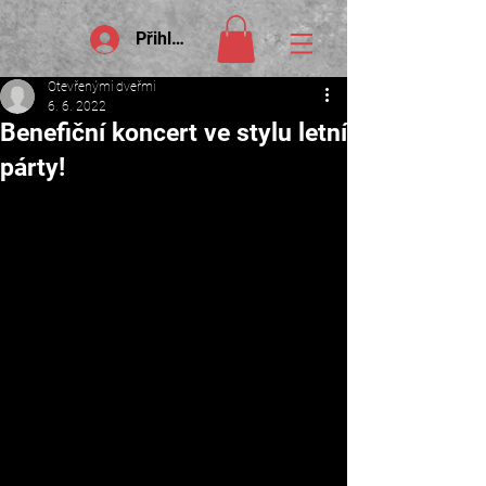
Přihlášení
Otevřenými dveřmi
6. 6. 2022
Benefiční koncert ve stylu letní
párty!