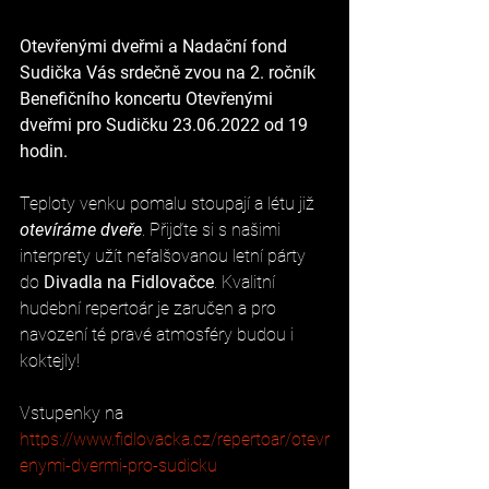
Otevřenými dveřmi a Nadační fond 
Sudička Vás srdečně zvou na 2. ročník 
Benefičního koncertu Otevřenými 
dveřmi pro Sudičku 23.06.2022 od 19 
hodin.
Teploty venku pomalu stoupají a létu již 
otevíráme dveře
. Přijďte si s našimi 
interprety užít nefalšovanou letní párty 
do 
Divadla na Fidlovačce
. Kvalitní 
hudební repertoár je zaručen a pro 
navození té pravé atmosféry budou i 
koktejly!
Vstupenky na 
https://www.fidlovacka.cz/repertoar/otevr
enymi-dvermi-pro-sudicku